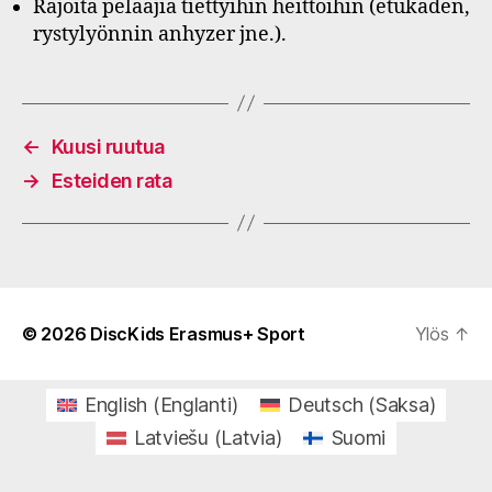
Rajoita pelaajia tiettyihin heittoihin (etukäden,
rystylyönnin anhyzer jne.).
←
Kuusi ruutua
→
Esteiden rata
© 2026
DiscKids Erasmus+ Sport
Ylös
↑
English
(
Englanti
)
Deutsch
(
Saksa
)
Latviešu
(
Latvia
)
Suomi