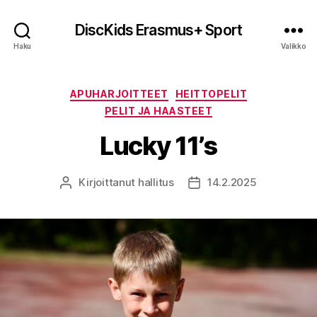
DiscKids Erasmus+ Sport
Haku
Valikko
Kategoriat
APUHARJOITTEET
HEITTOPELIT
PELIT JA HAASTEET
Lucky 11’s
Kirjoittanut
hallitus
14.2.2025
Kirjoittaja
Julkaisupäivämäärä