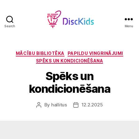
Search
Menu
DiscKids
Erasmus+
Sport
Categories
MĀCĪBU BIBLIOTĒKA
PAPILDU VINGRINĀJUMI
SPĒKS UN KONDICIONĒŠANA
Spēks un
kondicionēšana
By
hallitus
12.2.2025
Post
Post
author
date