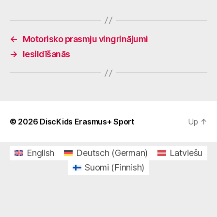
←
Motorisko prasmju vingrinājumi
→
Iesildīšanās
© 2026
DiscKids Erasmus+ Sport
Up
↑
English
Deutsch
(
German
)
Latviešu
Suomi
(
Finnish
)