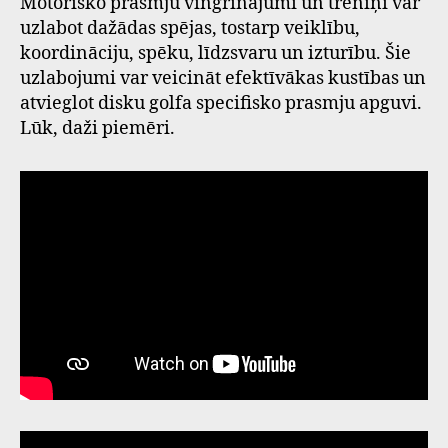
Motorisko prasmju vingrinājumi un treniņi var
uzlabot dažādas spējas, tostarp veiklību,
koordināciju, spēku, līdzsvaru un izturību. Šie
uzlabojumi var veicināt efektīvākas kustības un
atvieglot disku golfa specifisko prasmju apguvi.
Lūk, daži piemēri.