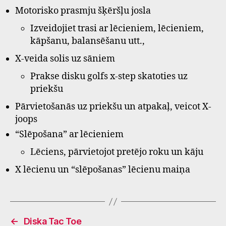
Motorisko prasmju šķēršļu josla
Izveidojiet trasi ar lēcieniem, lēcieniem,
kāpšanu, balansēšanu utt.,
X-veida solis uz sāniem
Prakse disku golfs x-step skatoties uz
priekšu
Pārvietošanās uz priekšu un atpakaļ, veicot X-
joops
“Slēpošana” ar lēcieniem
Lēciens, pārvietojot pretējo roku un kāju
X lēcienu un “slēpošanas” lēcienu maiņa
←
Diska Tac Toe