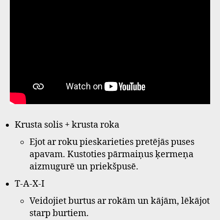
Krusta solis + krusta roka
Ejot ar roku pieskarieties pretējās puses
apavam. Kustoties pārmaiņus ķermeņa
aizmugurē un priekšpusē.
T-A-X-I
Veidojiet burtus ar rokām un kājām, lēkājot
starp burtiem.