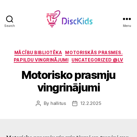
Search
Menu
DiscKids
Erasmus+
Sport
Categories
MĀCĪBU BIBLIOTĒKA
MOTORISKĀS PRASMES.
PAPILDU VINGRINĀJUMI
UNCATEGORIZED @LV
Motorisko prasmju
vingrinājumi
By
hallitus
12.2.2025
Post
Post
author
date