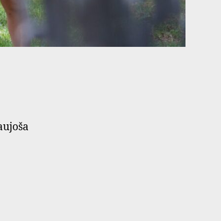
aujoša