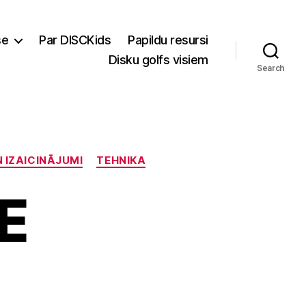
se
Par DISCKids
Papildu resursi
Disku golfs visiem
Search
N IZAICINĀJUMI
TEHNIKA
E