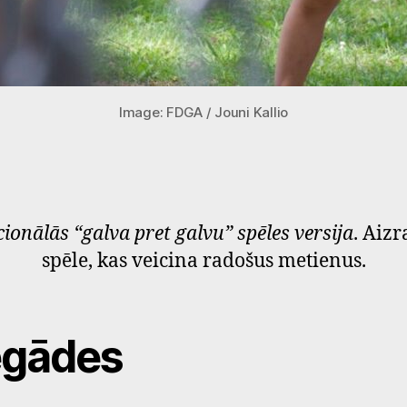
Image: FDGA / Jouni Kallio
ionālās “galva pret galvu” spēles versija
. Aizr
spēle, kas veicina radošus metienus.
egādes