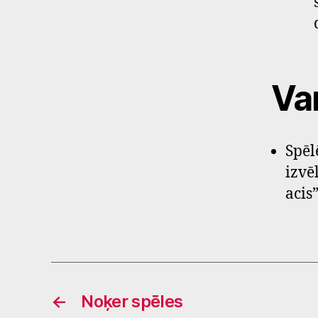
Var
Spēl
izvē
acis”
←
Noķer spēles