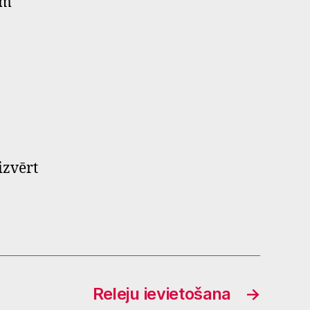
em
izvērt
Releju ievietošana
→