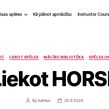
isas spēles
Kā plānot apmācību
Instructor Cour
Categories
OT
LIEKOT SPĒLES
MĀCĪBU BIBLIOTĒKA
SPĒLES U
Liekot HORS
By
hallitus
20.9.2024
Post
Post
author
date