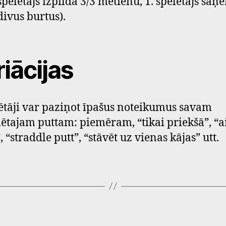
spēlētājs izpilda 3/3 metienu, 1. spēlētājs saņ
divus burtus).
iācijas
ētāji var paziņot īpašus noteikumus savam
lētajam puttam: piemēram, “tikai priekšā”, “a
, “straddle putt”, “stāvēt uz vienas kājas” utt.