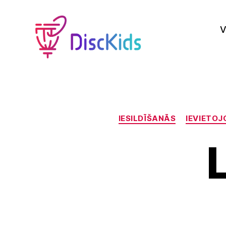
V
DiscKids
Erasmus+
Sport
IESILDĪŠANĀS
IEVIETOJ