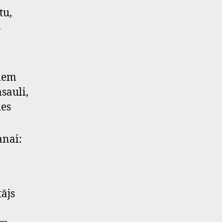
tu,
3
riem
asauli,
ies
anai:
tājs