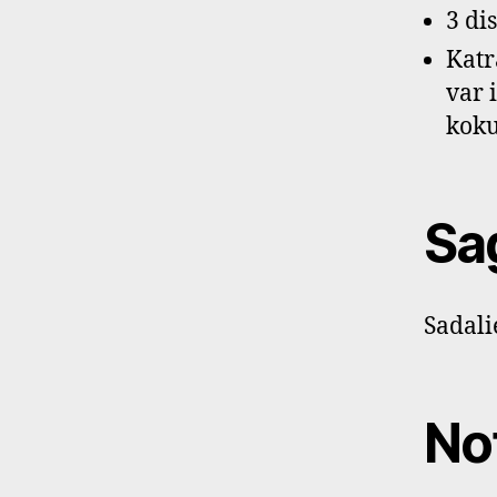
3 di
Katr
var 
koku
Sa
Sadali
No