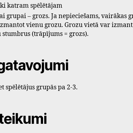
ski katram spēlētājam
ai grupai – grozs. Ja nepieciešams, vairākas 
izmantot vienu grozu. Grozu vietā var izmant
 stumbrus (trāpījums = grozs).
gatavojumi
et spēlētājus grupās pa 2-3.
teikumi