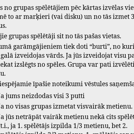
s no grupas spēlētājiem pēc kārtas izvēlas vie
mē to ar marķieri (vai disku) un no tās izmet 
us.
jie grupas spēlētāji sit no tās pašas vietas.
mā garāmgājieniem tiek doti “burti”, no ku
 galā izveidojas vārds. Ja jūs izveidojat visu p
tiekat izslēgts no spēles. Grupa var pati izvēlēt
u.
 iespējamie īpašie noteikumi vēstules saņemš
Ja jums neizdodas visi 3 putti
Ja no visas grupas izmetat visvairāk metienu.
Ja jūs netrāpāt vairāk metienu nekā cits spēlē
(t.i., ja 1. spēlētājs izpilda 1/3 metienu, bet 2.