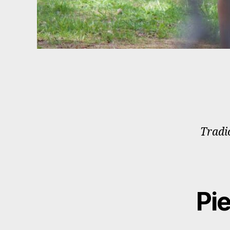
Tradic
Pi