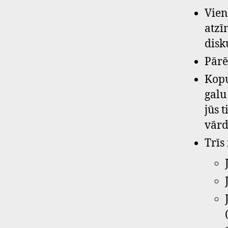
Vien
atzī
disk
Pārē
Kopu
galu
jūs 
vārd
Trīs