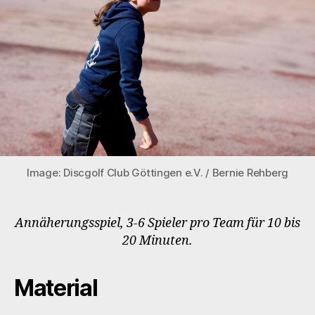
Image: Discgolf Club Göttingen e.V. / Bernie Rehberg
Annäherungsspiel, 3-6 Spieler pro Team für 10 bis
20 Minuten.
Material