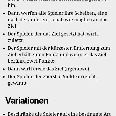
hin.
Dann werfen alle Spieler ihre Scheiben, eine
nach der anderen, so nah wie möglich an das
Ziel.
Der Spieler, der das Ziel gesetzt hat, wirft
zuletzt.
Der Spieler mit der kürzesten Entfernung zum
Ziel erhält einen Punkt und wenn er das Ziel
berührt, zwei Punkte.
Dann wirft er/sie das Ziel (irgendwo).
Der Spieler, der zuerst 5 Punkte erreicht,
gewinnt.
Variationen
Beschränke die Spieler auf eine bestimmte Art