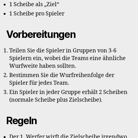
1 Scheibe als „Ziel“
1 Scheibe pro Spieler
Vorbereitungen
Teilen Sie die Spieler in Gruppen von 3-6
Spielern ein, wobei die Teams eine ähnliche
Wurfweite haben sollten.
Bestimmen Sie die Wurfreihenfolge der
Spieler für jedes Team.
Ein Spieler in jeder Gruppe erhält 2 Scheiben
(normale Scheibe plus Zielscheibe).
Regeln
Der 1. Werfer wirft die Zielscheibe irgendwo