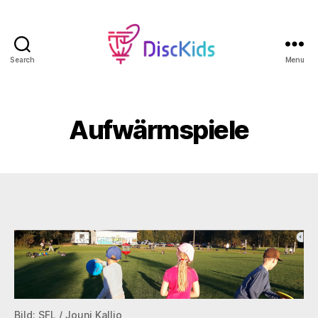
Search
Menu
DiscKids
Erasmus+
Sport
Aufwärmspiele
Bild:
SFL
/ Jouni Kallio