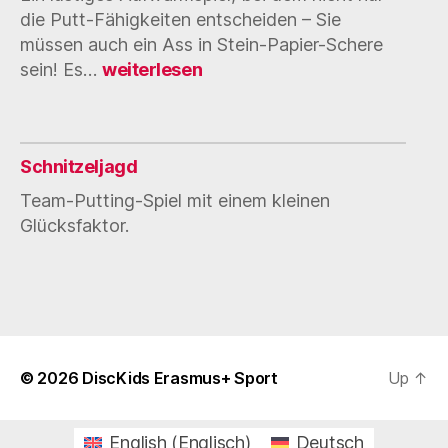
die Putt-Fähigkeiten entscheiden – Sie
müssen auch ein Ass in Stein-Papier-Schere
Schere-
sein! Es…
weiterlesen
Stein-
Papier-
Schlacht
Schnitzeljagd
Team-Putting-Spiel mit einem kleinen
Glücksfaktor.
© 2026
DiscKids Erasmus+ Sport
Up
↑
English
(
Englisch
)
Deutsch