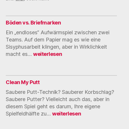
Böden vs. Briefmarken
Ein „endloses“ Aufwärmspiel zwischen zwei
Teams. Auf dem Papier mag es wie eine
Sisyphusarbeit klingen, aber in Wirklichkeit
Böden
macht es…
weiterlesen
vs.
Briefmarken
Clean My Putt
Saubere Putt-Technik? Sauberer Korbschlag?
Saubere Putter? Vielleicht auch das, aber in
diesem Spiel geht es darum, Ihre eigene
Clean
Spielfeldhälfte zu…
weiterlesen
My
Putt