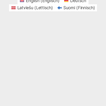
English
(
Englisch
)
Deutsch
Latviešu
(
Lettisch
)
Suomi
(
Finnisch
)